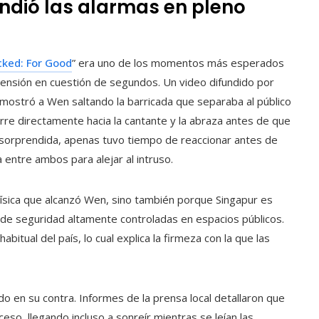
dió las alarmas en pleno
cked: For Good
” era uno de los momentos más esperados
tensión en cuestión de segundos. Un video difundido por
mostró a Wen saltando la barricada que separaba al público
rre directamente hacia la cantante y la abraza antes de que
 sorprendida, apenas tuvo tiempo de reaccionar antes de
 entre ambos para alejar al intruso.
a física que alcanzó Wen, sino también porque Singapur es
 de seguridad altamente controladas en espacios públicos.
itual del país, lo cual explica la firmeza con la que las
o en su contra. Informes de la prensa local detallaron que
so, llegando incluso a sonreír mientras se leían las