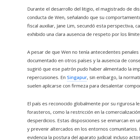
Durante el desarrollo del litigio, el magistrado de d
conducta de Wen, señalando que su comportamiento
fiscal auxiliar, Jane Lim, secundó esta perspectiva, c
exhibido una clara ausencia de respeto por los límite
A pesar de que Wen no tenía antecedentes penales en
documentado en otros países y la ausencia de consecu
sugirió que ese patrón pudo haber alimentado la imp
repercusiones. En
Singapur
, sin embargo, la normati
suelen aplicarse con firmeza para desalentar comp
El país es reconocido globalmente por su rigurosa l
forasteros, como la restricción en la comercializaci
desperdicios. Estas disposiciones se enmarcan en un
y prevenir altercados en los entornos comunitarios.
evidencia la postura del aparato judicial: incluso ac