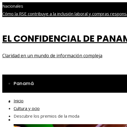
Nacionales
Cómo la RSE contribuye a la inclusión laboral y compras respo
bursátil
Guía de los archipiélagos más bellos en Panamá
Historia
económicos en el siglo XX
EL CONFIDENCIAL DE PAN
jueves, agosto 6
Claridad en un mundo de información compleja
Panamá
Inicio
Ciencia y tecnología
Cultura y ocio
Descubre los premios de la moda
Cultura y ocio