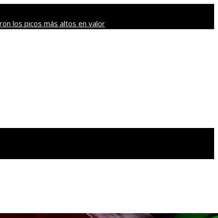
on los picos más altos en valor
ave que revolucionaron sectores