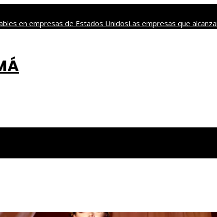
nsables en empresas de Estados Unidos
Las empresas que alcanzar
 y tradición en los juegos de mesa más antiguos
Las decisiones cl
AMÁ