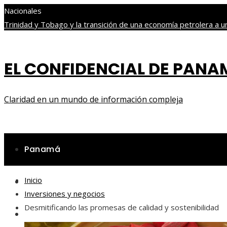
Nacionales
Trinidad y Tobago y la transición de una economía petrolera a un
personas
Cómo Estocolmo sentó las bases para acuerdos sobre 
mundo
Cómo la RSE contribuye a la inclusión laboral y compra
EL CONFIDENCIAL DE PAN
viernes, agosto 7
Claridad en un mundo de información compleja
Panamá
Inicio
Ciencia y tecnología
Inversiones y negocios
Desmitificando las promesas de calidad y sostenibilidad
Cultura y ocio