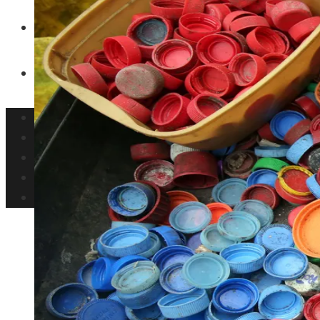
Inversiones y negocios
Responsabilidad social
Panamá
Ciencia y tecnología
Cultura y ocio
Inversiones y negocios
Responsabilidad social