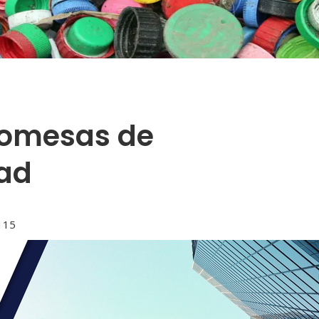
romesas de
dad
115