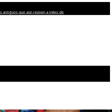
s antiguos que aún reúnen a miles de
ntidos más sorprendentes del