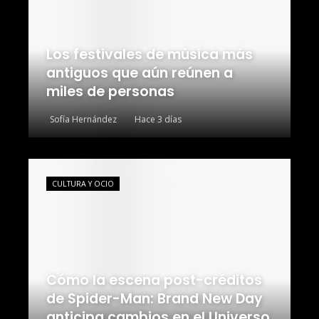
Los festivales de música más
antiguos que aún reúnen a
miles de personas
Sofía Hernández
Hace 3 días
CULTURA Y OCIO
Cómo la escena post-créditos
de Spider-Man: Brand New Day
anticipa cambios en el Universo