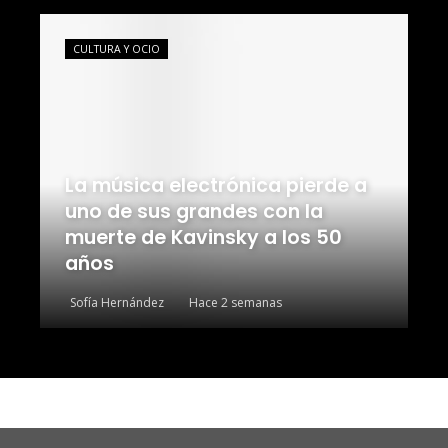
CULTURA Y OCIO
La música electrónica pierde a
uno de sus grandes con la
muerte de Kavinsky a los 50
años
Sofía Hernández
Hace 2 semanas