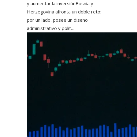
y aumentar la inversiónBosnia y
Herzegovina afronta un doble reto:
por un lado, posee un diseño
administrativo y polít...