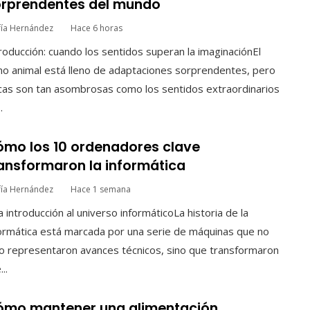
rprendentes del mundo
fía Hernández
Hace 6 horas
roducción: cuando los sentidos superan la imaginaciónEl
no animal está lleno de adaptaciones sorprendentes, pero
as son tan asombrosas como los sentidos extraordinarios
.
mo los 10 ordenadores clave
ansformaron la informática
fía Hernández
Hace 1 semana
 introducción al universo informáticoLa historia de la
ormática está marcada por una serie de máquinas que no
o representaron avances técnicos, sino que transformaron
...
ómo mantener una alimentación