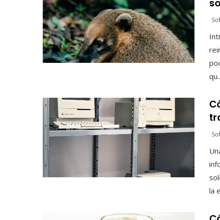
so
So
Int
rei
poc
qu..
Có
tr
So
Una
inf
sol
la e
C