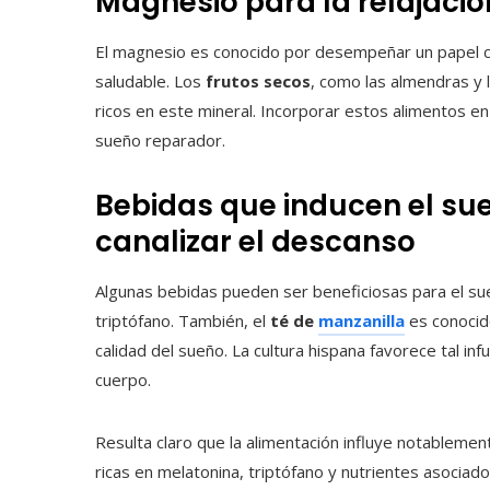
Magnesio para la relajació
El magnesio es conocido por desempeñar un papel cruc
saludable. Los
frutos secos
, como las almendras y 
ricos en este mineral. Incorporar estos alimentos en
sueño reparador.
Bebidas que inducen el su
canalizar el descanso
Algunas bebidas pueden ser beneficiosas para el sue
triptófano. También, el
té de
manzanilla
es conocid
calidad del sueño. La cultura hispana favorece tal in
cuerpo.
Resulta claro que la alimentación influye notablem
ricas en melatonina, triptófano y nutrientes asociad