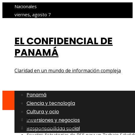
Nacionales
viernes, agosto 7
EL CONFIDENCIAL DE
PANAMÁ
Claridad en un mundo de información compleja
Panamá
Ciencia y tecnología
Cultura y ocio
Inicio
Inversiones y negocios
Responsabilidad social
Responsabilidad social
Esuatini: Estrategias de RSE para un Trabajo Saluda