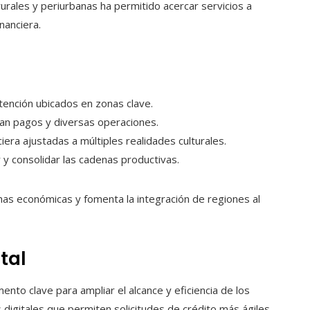
rurales y periurbanas ha permitido acercar servicios a
nanciera.
tención ubicados en zonas clave.
ican pagos y diversas operaciones.
iera ajustadas a múltiples realidades culturales.
 y consolidar las cadenas productivas.
chas económicas y fomenta la integración de regiones al
tal
ento clave para ampliar el alcance y eficiencia de los
 digitales que permiten solicitudes de crédito más ágiles,