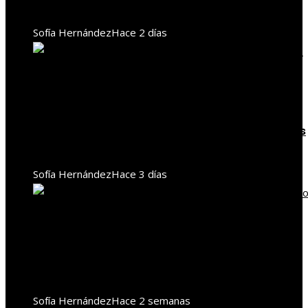
sobre contaminación y biodiversidad
Sofía Hernández
Hace 2 días
Responsabilidad social
Cómo la RSE contribuye a la inclusión laboral y
compras responsables en empresas de Estados
Unidos
Sofía Hernández
Hace 3 días
Responsabilidad social
Cómo el cacao impulsa la economía y la RSE en
Santo Tomé y Príncipe
Sofía Hernández
Hace 2 semanas