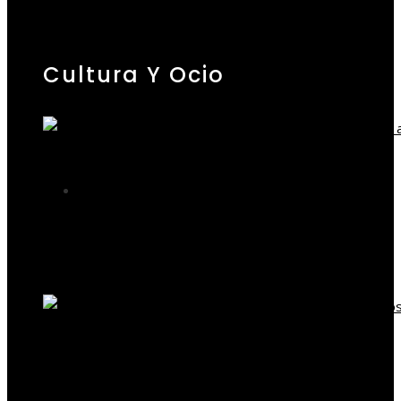
Cultura Y Ocio
Cultura y ocio
Los festivales de música más antiguos que aún
reúnen a miles de personas
Sofía Hernández
Hace 1 día
Cultura y ocio
Historia y tradición en los juegos de mesa más
antiguos