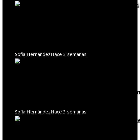
Responsabilidad social
Agricultura en Benín mejora gracias a la
responsabilidad social empresarial
Sofía Hernández
Hace 3 semanas
Responsabilidad social
Turismo ecológico y RSE en Botsuana: educación
conservación de la fauna
Sofía Hernández
Hace 3 semanas
Responsabilidad social