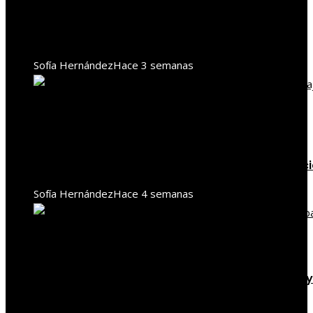
RSE en Bolivia: articulación entre empresas,
comunidades y Estado en recursos naturales
Sofía Hernández
Hace 3 semanas
Responsabilidad social
Gestión hídrica y desarrollo local en la minería
chilena bajo un enfoque de responsabilidad soci
Sofía Hernández
Hace 4 semanas
Responsabilidad social
La responsabilidad social empresarial en Rusia y
impacto en la sostenibilidad industrial