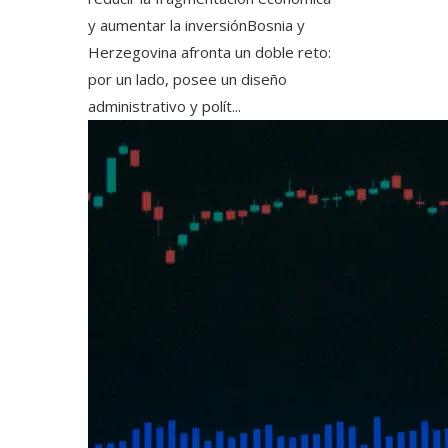
y aumentar la inversiónBosnia y
Herzegovina afronta un doble reto:
por un lado, posee un diseño
administrativo y polít...