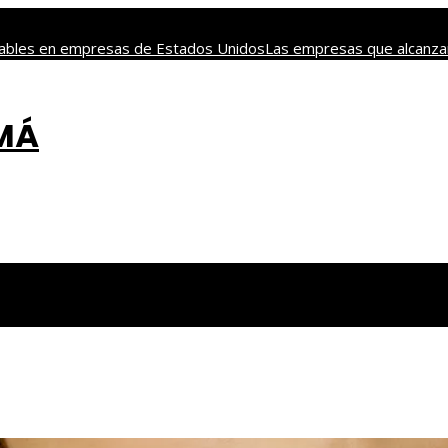
nsables en empresas de Estados Unidos
Las empresas que alcanzar
 y tradición en los juegos de mesa más antiguos
Las decisiones cl
AMÁ