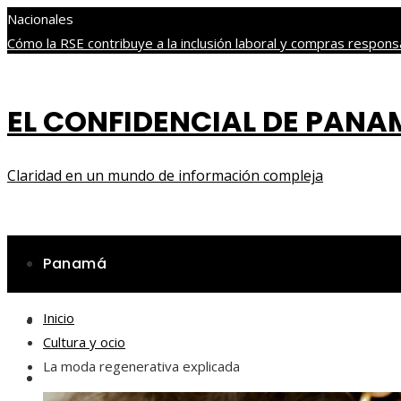
Nacionales
Cómo la RSE contribuye a la inclusión laboral y compras respo
bursátil
Guía de los archipiélagos más bellos en Panamá
Historia
económicos en el siglo XX
EL CONFIDENCIAL DE PAN
jueves, agosto 6
Claridad en un mundo de información compleja
Panamá
Inicio
Ciencia y tecnología
Cultura y ocio
La moda regenerativa explicada
Cultura y ocio