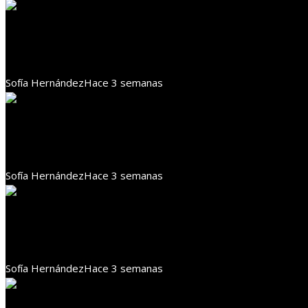
Responsabilidad social
Turismo ecológico y RSE en Botsuana: educación y co
Sofía Hernández
Hace 3 semanas
Responsabilidad social
RSE en Bolivia: articulación entre empresas, comunid
Sofía Hernández
Hace 3 semanas
Responsabilidad social
Gestión hídrica y desarrollo local en la minería chil
Sofía Hernández
Hace 3 semanas
Responsabilidad social