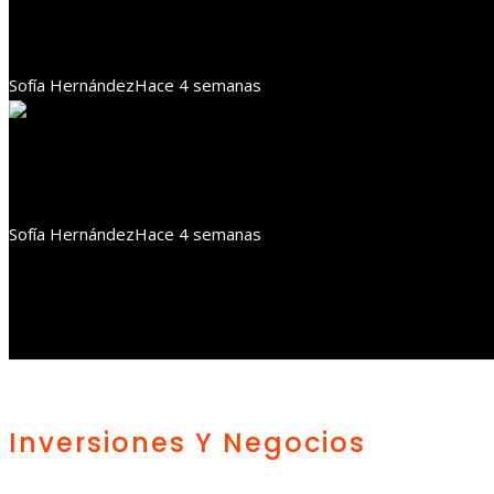
La responsabilidad social empresarial en Rusia y su im
Sofía Hernández
Hace 4 semanas
Responsabilidad social
Impacto de la RSE en Costa Rica en la protección de
Sofía Hernández
Hace 4 semanas
Inversiones Y Negocios