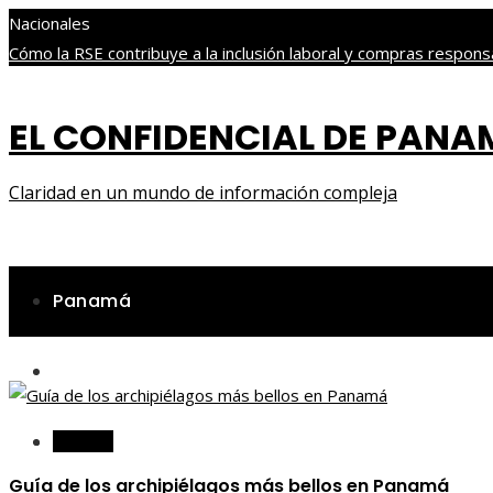
Nacionales
Cómo la RSE contribuye a la inclusión laboral y compras respo
bursátil
Guía de los archipiélagos más bellos en Panamá
Historia
económicos en el siglo XX
EL CONFIDENCIAL DE PAN
miércoles, agosto 5
Claridad en un mundo de información compleja
Panamá
Ciencia y tecnología
Cultura y ocio
Panamá
Guía de los archipiélagos más bellos en Panamá