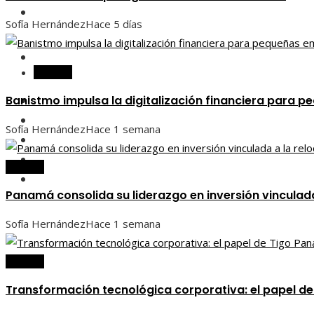
Inversiones y negocios
Sofía Hernández
Hace 5 días
Responsabilidad social
Panamá
Banistmo impulsa la digitalización financiera para
Panamá
Ciencia y tecnología
Sofía Hernández
Hace 1 semana
Cultura y ocio
Inversiones y negocios
Panamá
Responsabilidad social
Panamá consolida su liderazgo en inversión vinculada
Sofía Hernández
Hace 1 semana
Panamá
Transformación tecnológica corporativa: el papel d