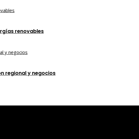
ergías renovables
ón regional y negocios