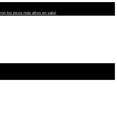
on los picos más altos en valor
ave que revolucionaron sectores