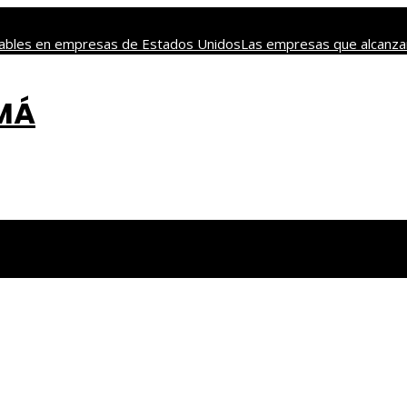
nsables en empresas de Estados Unidos
Las empresas que alcanzar
 y tradición en los juegos de mesa más antiguos
Las decisiones cl
AMÁ