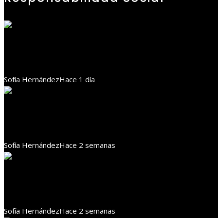
Responsabilidad social
Cómo la RSE contribuye a la inclusión laboral y com
Sofía Hernández
Hace 1 día
Responsabilidad social
Cómo el cacao impulsa la economía y la RSE en Sant
Sofía Hernández
Hace 2 semanas
Responsabilidad social
Agricultura en Benín mejora gracias a la responsabil
Sofía Hernández
Hace 2 semanas