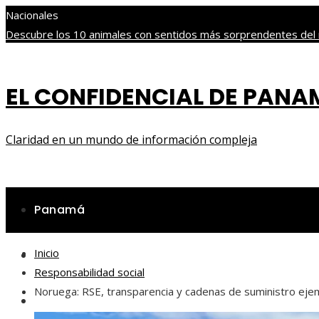
Nacionales
Descubre los 10 animales con sentidos más sorprendentes de
Unidos
Las empresas que alcanzaron los picos más altos en valor
antiguos
EL CONFIDENCIAL DE PAN
jueves, agosto 6
Claridad en un mundo de información compleja
Panamá
Inicio
Ciencia y tecnología
Responsabilidad social
Noruega: RSE, transparencia y cadenas de suministro eje
Cultura y ocio