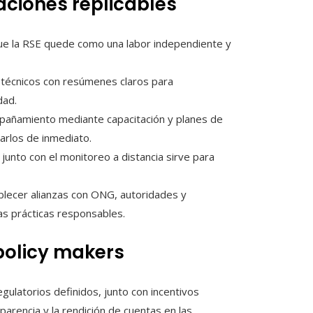
ciones replicables
que la RSE quede como una labor independiente y
 técnicos con resúmenes claros para
dad.
mpañamiento mediante capacitación y planes de
arlos de inmediato.
al junto con el monitoreo a distancia sirve para
ablecer alianzas con ONG, autoridades y
las prácticas responsables.
policy makers
ulatorios definidos, junto con incentivos
arencia y la rendición de cuentas en las