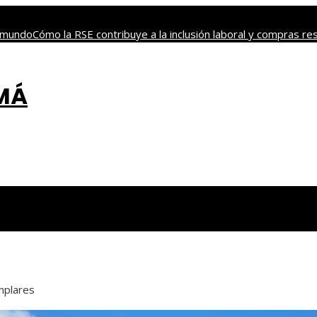
l mundo
Cómo la RSE contribuye a la inclusión laboral y compras 
 bursátil
Guía de los archipiélagos más bellos en Panamá
Historia
AMÁ
mplares