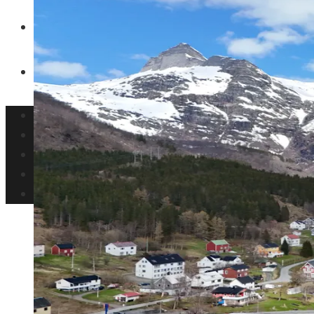
Inversiones y negocios
Responsabilidad social
Panamá
Ciencia y tecnología
Cultura y ocio
Inversiones y negocios
Responsabilidad social