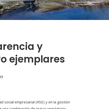
arencia y
ro ejemplares
49
 social empresarial (RSE) y en la gestión
e una combinación de marco regulatorio,