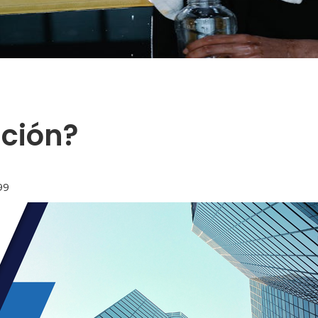
ación?
99