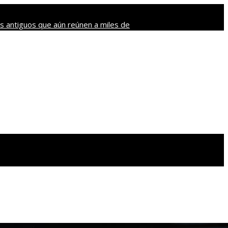
s antiguos que aún reúnen a miles de
ntidos más sorprendentes del