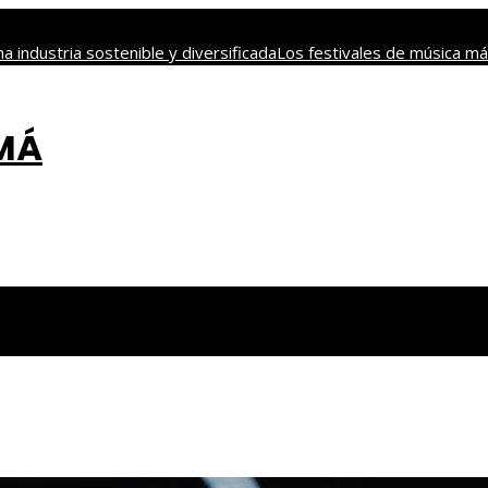
a industria sostenible y diversificada
Los festivales de música má
contaminación y biodiversidad
Descubre los 10 animales con se
s responsables en empresas de Estados Unidos
AMÁ