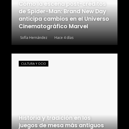
Cómo la escena post-créditos
de Spider-Man: Brand New Day
anticipa cambios en el Universo
Cinematográfico Marvel
Sofía Hernández
Hace 4 días
CULTURA Y OCIO
Historia y tradición en los
juegos de mesa más antiguos