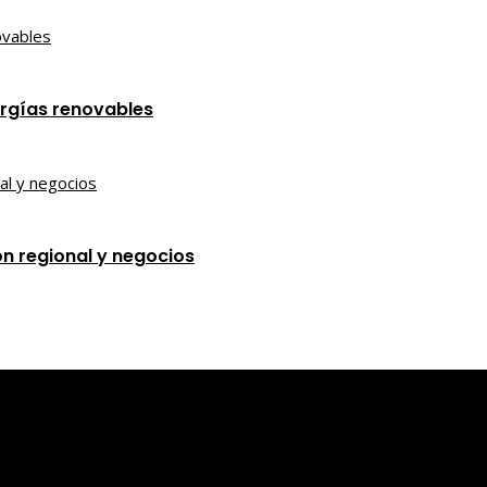
ergías renovables
ón regional y negocios