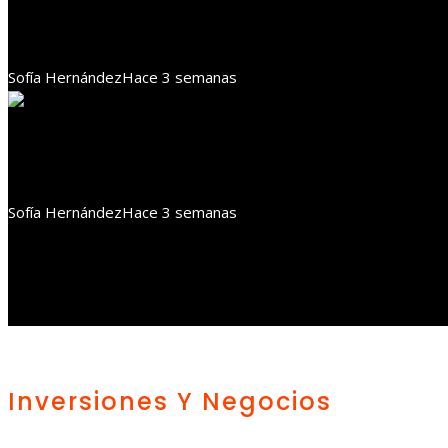
Turismo ecológico y RSE en Botsuana: educación y co
Sofía Hernández
Hace 3 semanas
Responsabilidad social
RSE en Bolivia: articulación entre empresas, comunid
Sofía Hernández
Hace 3 semanas
Inversiones Y Negocios