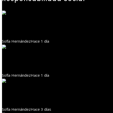
Responsabilidad social
Las ONG con mayor presupuesto y alcance en salud 
Sofía Hernández
Hace 1 día
Responsabilidad social
Estrategias de RSE para promover la participación co
Sofía Hernández
Hace 1 día
Responsabilidad social
Cómo Estocolmo sentó las bases para acuerdos sobr
Sofía Hernández
Hace 3 días