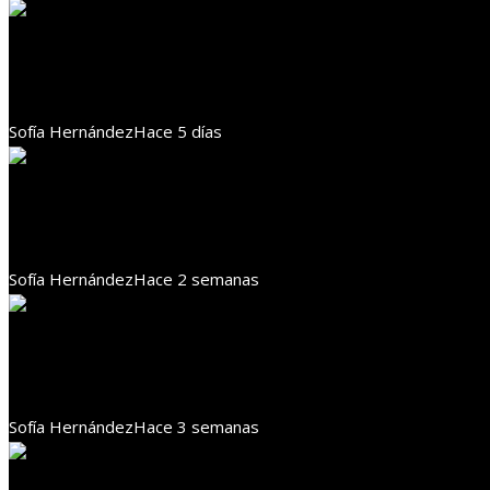
Responsabilidad social
Cómo la RSE contribuye a la inclusión laboral y com
Sofía Hernández
Hace 5 días
Responsabilidad social
Cómo el cacao impulsa la economía y la RSE en Sant
Sofía Hernández
Hace 2 semanas
Responsabilidad social
Agricultura en Benín mejora gracias a la responsabil
Sofía Hernández
Hace 3 semanas
Responsabilidad social