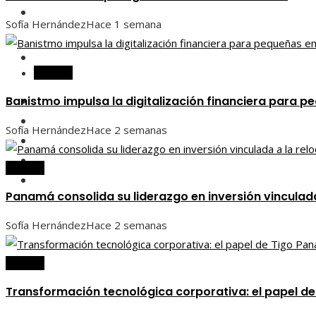
Inversiones y negocios
Sofía Hernández
Hace 1 semana
Responsabilidad social
Panamá
Banistmo impulsa la digitalización financiera para
Panamá
Ciencia y tecnología
Sofía Hernández
Hace 2 semanas
Cultura y ocio
Inversiones y negocios
Panamá
Responsabilidad social
Panamá consolida su liderazgo en inversión vinculada
Sofía Hernández
Hace 2 semanas
Panamá
Transformación tecnológica corporativa: el papel d