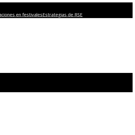
ciones en festivales
Estrategias de RSE
l cosmos y la astronomía
Estrategias para