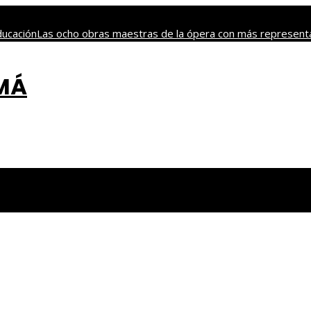
ducación
Las ocho obras maestras de la ópera con más representa
 chilenos
Los 10 telescopios que revolucionaron la exploración de
AMÁ