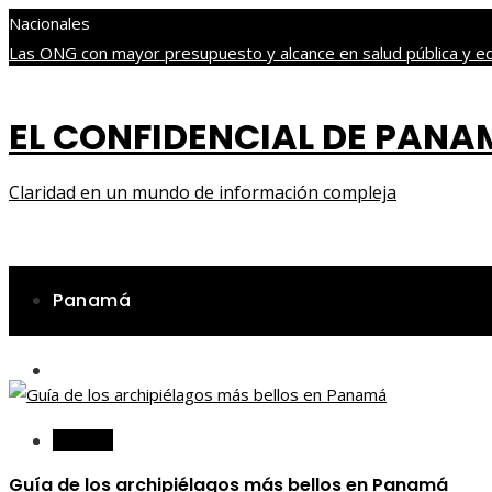
Nacionales
Las ONG con mayor presupuesto y alcance en salud pública y e
para promover la participación comunitaria en proyectos locales
ampliar la base industrial en Argelia
EL CONFIDENCIAL DE PAN
domingo, agosto 9
Claridad en un mundo de información compleja
Panamá
Ciencia y tecnología
Cultura y ocio
Panamá
Guía de los archipiélagos más bellos en Panamá