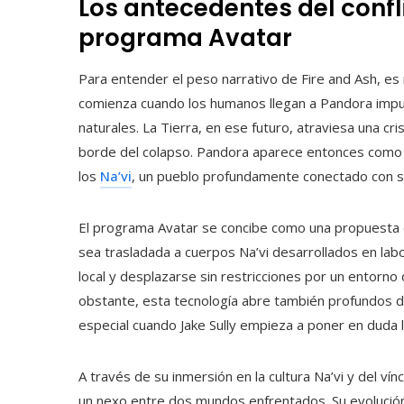
Los antecedentes del confli
programa Avatar
Para entender el peso narrativo de Fire and Ash, es n
comienza cuando los humanos llegan a Pandora impu
naturales. La Tierra, en ese futuro, atraviesa una cr
borde del colapso. Pandora aparece entonces como u
los
Na’vi
, un pueblo profundamente conectado con s
El programa Avatar se concibe como una propuesta cie
sea trasladada a cuerpos Na’vi desarrollados en labo
local y desplazarse sin restricciones por un entorno 
obstante, esta tecnología abre también profundos di
especial cuando Jake Sully empieza a poner en duda 
A través de su inmersión en la cultura Na’vi y del v
un nexo entre dos mundos enfrentados. Su evolución