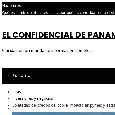
Nacionales
Qué es la microbiota intestinal y por qué es conocida como el 
diversificada
Los festivales de música más antiguos que aún reú
biodiversidad
Descubre los 10 animales con sentidos más sorp
EL CONFIDENCIAL DE PAN
sábado, agosto 8
Claridad en un mundo de información compleja
Panamá
Inicio
Ciencia y tecnología
Inversiones y negocios
Volatilidad de precios del cobre: impacto en pymes y estr
Cultura y ocio