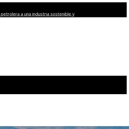
petrolera a una industria sostenible y
uerdos sobre contaminación y