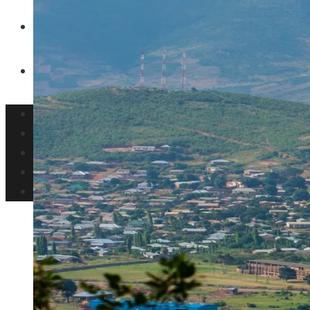
Inversiones y negocios
Responsabilidad social
Panamá
Ciencia y tecnología
Cultura y ocio
Inversiones y negocios
Responsabilidad social