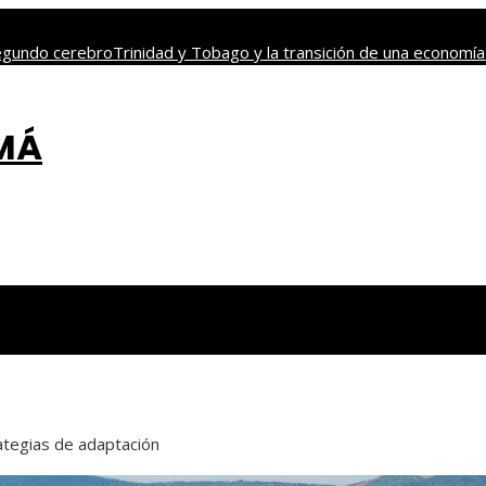
segundo cerebro
Trinidad y Tobago y la transición de una economía 
nen a miles de personas
Cómo Estocolmo sentó las bases para ac
rendentes del mundo
AMÁ
ategias de adaptación