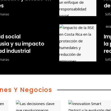
es
de
emanas
Sof
RES
d social
Im
usia y su impacto
la
ad industrial
re
emanas
Sof
ones Y Negocios