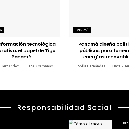
Á
PANAMÁ
sformación tecnológica
Panamá diseña polít
rativa: el papel de Tigo
públicas para fomen
Panamá
energías renovabl
a Hernández
Hace 2 semanas
Sofía Hernández
Hace 2 s
Responsabilidad Social
RES