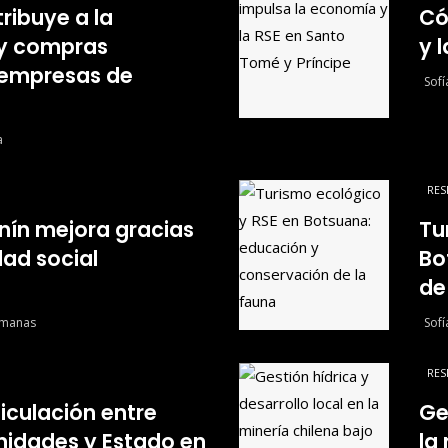
ribuye a la
Có
l y compras
y 
 empresas de
Sof
a
RES
enín mejora gracias
Tu
dad social
Bo
de
emanas
Sof
RES
ticulación entre
Ge
idades y Estado en
la