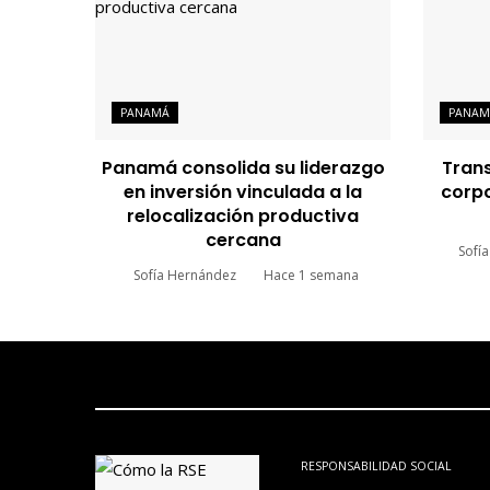
PANAMÁ
PANAM
Panamá consolida su liderazgo
Tran
en inversión vinculada a la
corpo
relocalización productiva
cercana
Sofí
Sofía Hernández
Hace 1 semana
RESPONSABILIDAD SOCIAL