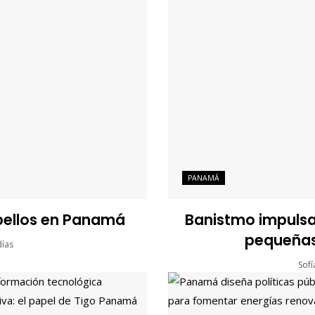
PANAMÁ
 bellos en Panamá
Banistmo impulsa 
pequeñas
días
Sof