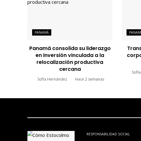
PANAMÁ
PANAM
Panamá consolida su liderazgo
Tran
en inversión vinculada a la
corpo
relocalización productiva
cercana
Sofí
Sofía Hernández
Hace 2 semanas
RESPONSABILIDAD SOCIAL