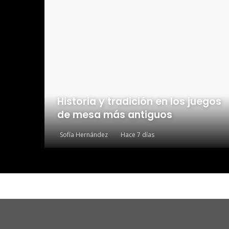
Historia y tradición en los juegos
de mesa más antiguos
Sofía Hernández
Hace 7 días