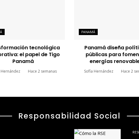
Á
PANAMÁ
sformación tecnológica
Panamá diseña polít
rativa: el papel de Tigo
públicas para fomen
Panamá
energías renovabl
a Hernández
Hace 2 semanas
Sofía Hernández
Hace 2 s
Responsabilidad Social
RES