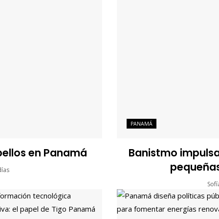
PANAMÁ
 bellos en Panamá
Banistmo impulsa 
pequeñas
días
Sof