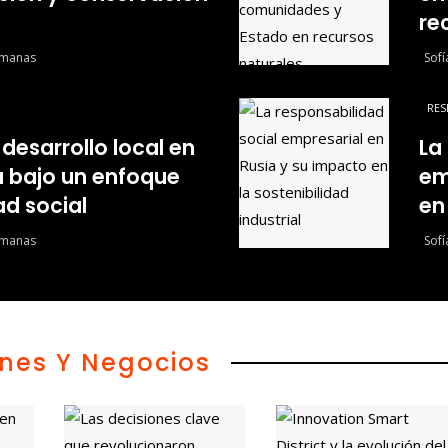
re
emanas
Sof
RES
 desarrollo local en
La
a bajo un enfoque
em
ad social
en
emanas
Sof
ones Y Negocios