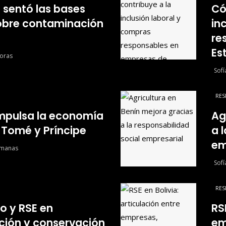
sentó las bases
Có
obre contaminación
in
re
Es
oras
Sof
RES
mpulsa la economía
Ag
o Tomé y Príncipe
a 
em
emanas
Sof
RES
o y RSE en
RS
ción y conservación
em